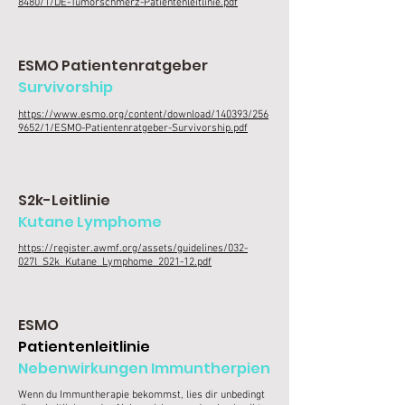
8480/1/DE-Tumorschmerz-Patientenleitlinie.pdf
ESMO Patientenratgeber
Survivorship
https://www.esmo.org/content/download/140393/256
9652/1/ESMO-Patientenratgeber-Survivorship.pdf
S2k-Leitlinie
Kutane Lymphome
https://register.awmf.org/assets/guidelines/032-
027l_S2k_Kutane_Lymphome_2021-12.pdf
ESMO
Patientenleitlinie
Nebenwirkungen Immuntherpien
Wenn du Immuntherapie bekommst, lies dir unbedingt