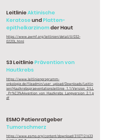
Leitlinie
Aktinische
Keratose
und
Platten-
epithelkarzinom
der Haut
https://www.awmf.org/leitlinien/detail/ll/032-
022OL.html
S3 Leitlinie
Prävention von
Hautkrebs
https://www.leitlinienprogramm-
onkologie.de/fileadmin/user_upload/Downloads/Leitlin
ien/Hautkrebspraeventationsleitlinie_1.1/Version_2/LL
_Pr%C3%A4vention_von_Hautkrebs_Langversion_2.1.p
df
ESMO Patienratgeber
Tumorschmerz
https://www.esmo.org/content/download/310712/633