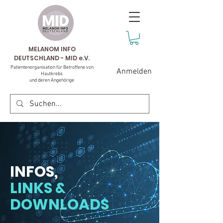
MELANOM INFO
DEUTSCHLAND - MID e.V.
Patientenorganisation für Betroffene von
Anmelden
Hautkrebs
und deren Angehörige
INFOS,
LINKS &
DOWNLOADS