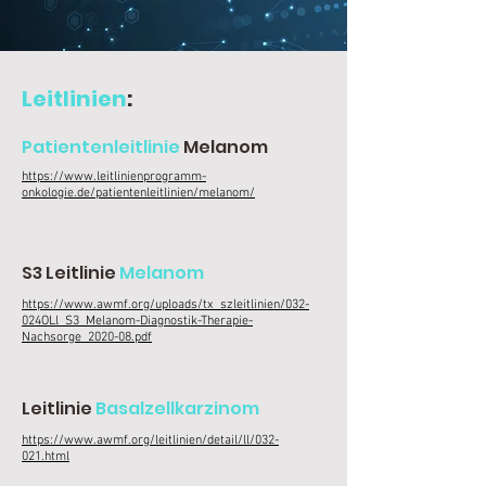
Leitlinien
:
Patientenleitlinie
Melanom
https://www.leitlinienprogramm-
onkologie.de/patientenleitlinien/melanom/
S3 Leitlinie
Melanom
https://www.awmf.org/uploads/tx_szleitlinien/032-
024OLl_S3_Melanom-Diagnostik-Therapie-
Nachsorge_2020-08.pdf
Leitlinie
Basalzellkarzinom
https://www.awmf.org/leitlinien/detail/ll/032-
021.html