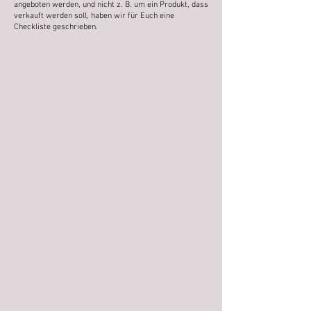
angeboten werden, und nicht z. B. um ein Produkt, dass
verkauft werden soll, haben wir für Euch eine
Checkliste geschrieben.