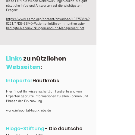
diese Leitlinie zu den Nebenwirkungen durch. sie gibt
nützliche Infos und Antworten auf die wichtigsten
Fragen:
https://www.esmo.org/content/download/133758/249
0221/1/DE-ESMO-Patientenleitlinie-Immuntherapie-
bedingte-Nebenwirkungen-und-ihr-Management.pdf
Links
zu nützlichen
Webseiten
:
Infoportal
Hautkrebs
Hier findet Ihr wissenschaftlich fundierte und von
Experten geprüfte Informationen zu allen Formen und
Phasen der Erkrankung.
www.infoportal-hautkrebs.de
Hiege-Stiftung
- Die deutsche