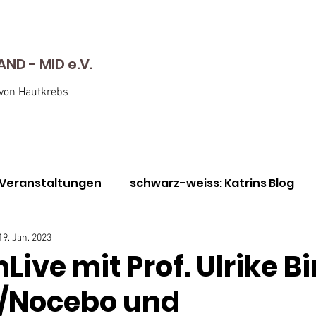
D - MID e.V.
 von Hautkrebs
Veranstaltungen
schwarz-weiss: Katrins Blog
nen
Awareness Monat Mai
Immer für euch da
19. Jan. 2023
Live mit Prof. Ulrike Bi
/Nocebo und
utkrebs-Screening
Julie vs Bill