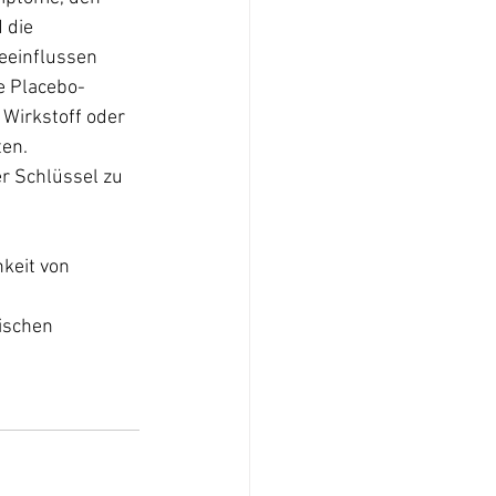
 die 
eeinflussen 
e Placebo-
 Wirkstoff oder 
en. 
r Schlüssel zu 
keit von 
ischen 