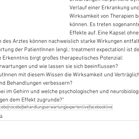
Verlauf einer Erkrankung und
Wirksamkeit von Therapien b
können. Es treten sogenannt
Effekte auf. Eine Kapsel ohne
n des Arztes können nachweislich starke Wirkungen entfalt
ung der PatientInnen (engl.: treatment expectation) ist de
e Erkenntnis birgt großes therapeutisches Potenzial:
Erwartungen und wie lassen sie sich beeinflussen?
Innen mit diesem Wissen die Wirksamkeit und Verträglich
nd Behandlungen verbessern? 
ei im Gehirn und welche psychologischen und neurobiolog
gen dem Effekt zugrunde?“
cebo
nocebo
behandlungserwartung
expertenlive
facebooklive
es