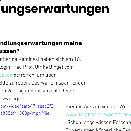
lungserwartungen
𝗱𝗹𝘂𝗻𝗴𝘀𝗲𝗿𝘄𝗮𝗿𝘁𝘂𝗻𝗴𝗲𝗻 𝗺𝗲𝗶𝗻𝗲 
𝘂𝘀𝘀𝗲𝗻? 
atharina Kaminski haben sich am 16. 
ogin Frau Prof. Ulrike Bingel vom 
 Essen
 getroffen, um über 
kte zu reden. Das war ein spannender 
en Vortrag und die anschließende 
rzweiliger . 
c.com/video/eaf647_aeac2f2
Hier ein Auszug von der Webs
8586f/1080p/mp4/file.
www.Treatment-expectation.
„Schon lange wissen Forsche
Erwartungen körperliche Sy