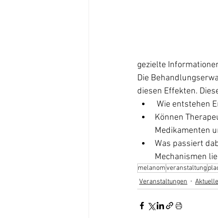
gezielte Informatione
Die Behandlungserwart
diesen Effekten. Dies
 Wie entstehen 
Können Therapeut
Medikamenten u
Was passiert dab
Mechanismen lie
melanom
veranstaltung
pla
Veranstaltungen
Aktuell