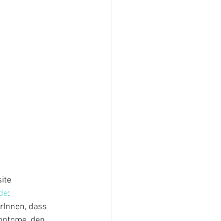
ite 
de
:
rInnen, dass 
mptome, den 