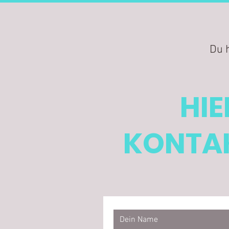
Du 
HIE
KONTAK