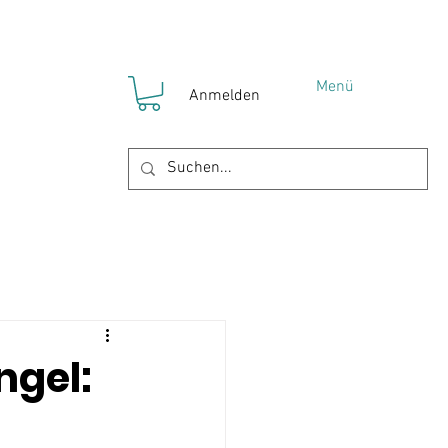
Menü
Anmelden
!
YOKO Gruppen
ngel: