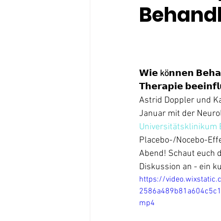
Behand
𝗪𝗶𝗲 kö𝗻𝗻𝗲𝗻 𝗕𝗲𝗵𝗮
𝗧𝗵𝗲𝗿𝗮𝗽𝗶𝗲 𝗯𝗲𝗲𝗶𝗻𝗳
Astrid Doppler und K
Januar mit der Neurol
Universitätsklinikum
Placebo-/Nocebo-Effe
Abend! Schaut euch d
Diskussion an - ein ku
https://video.wixstati
2586a489b81a604c5c1a
mp4