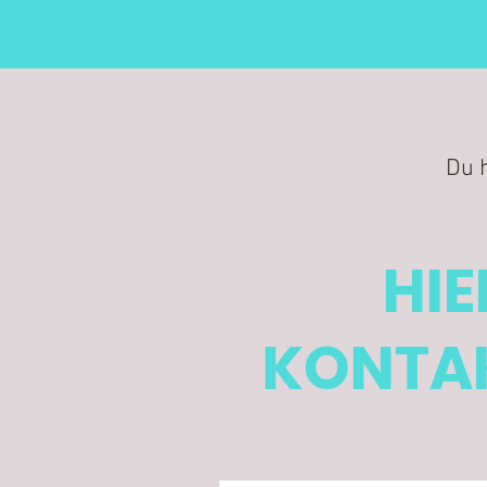
Du 
HIE
KONTAK