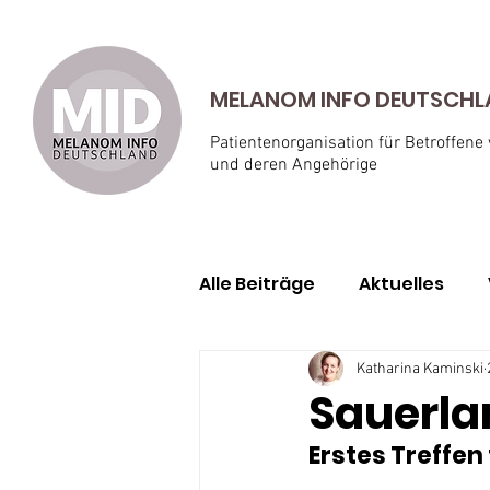
MELANOM INFO DEUTSCHLAN
Patientenorganisation für Betroffene
und deren Angehörige
Alle Beiträge
Aktuelles
Geschichten von Betroffe
Katharina Kaminski
Sauerlan
Erstes Treffen
Aderhautmelanom
Ha