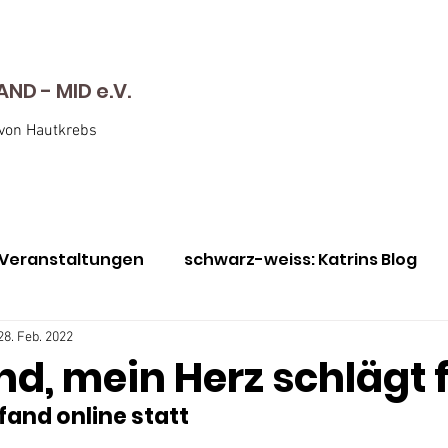
D - MID e.V.
 von Hautkrebs
Veranstaltungen
schwarz-weiss: Katrins Blog
nen
Awareness Monat Mai
Immer für euch da
28. Feb. 2022
d, mein Herz schlägt fü
 fand online statt
utkrebs-Screening
Julie vs Bill