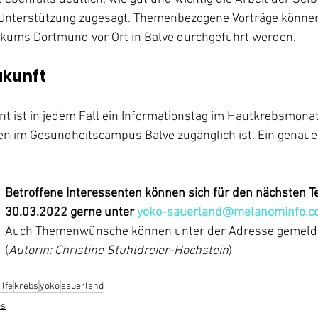
Unterstützung zugesagt. Themenbezogene Vorträge können
nikums Dortmund vor Ort in Balve durchgeführt werden. 
ukunft
nt ist in jedem Fall ein Informationstag im Hautkrebsmonat
ten im Gesundheitscampus Balve zugänglich ist. Ein genauer
Betroffene Interessenten können sich für den nächsten T
30.03.2022 gerne unter 
yoko-sauerland@melanominfo.c
Auch Themenwünsche können unter der Adresse gemelde
(
Autorin: Christine Stuhldreier-Hochstein
)
ilfe
krebs
yoko
sauerland
es