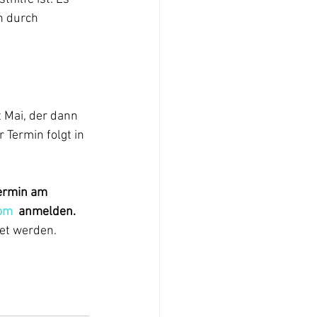
 durch 
 Mai, der dann 
 Termin folgt in 
ermin am 
om
  anmelden.
t werden. 