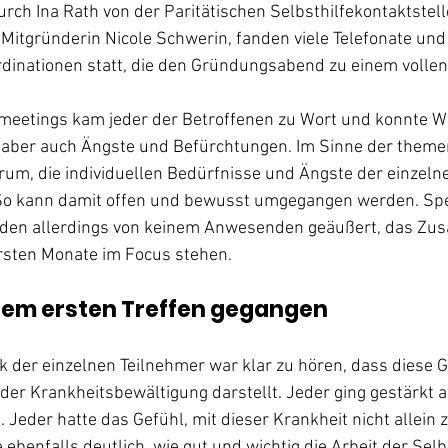
urch Ina Rath von der Paritätischen Selbsthilfekontaktstelle
itgründerin Nicole Schwerin, fanden viele Telefonate und
rdinationen statt, die den Gründungsabend zu einem vollen
emeetings kam jeder der Betroffenen zu Wort und konnte 
aber auch Ängste und Befürchtungen. Im Sinne der themen
arum, die individuellen Bedürfnisse und Ängste der einzelne
So kann damit offen und bewusst umgegangen werden. Spez
n allerdings von keinem Anwesenden geäußert, das Zu
rsten Monate im Focus stehen. 
dem ersten Treffen gegangen
 der einzelnen Teilnehmer war klar zu hören, dass diese G
 der Krankheitsbewältigung darstellt. Jeder ging gestärkt 
Jeder hatte das Gefühl, mit dieser Krankheit nicht allein z
 ebenfalls deutlich, wie gut und wichtig die Arbeit der Selbst