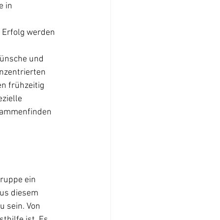
 in 
 
 Erfolg werden 
Wünsche und 
zentrierten 
n frühzeitig 
ielle 
sammenfinden 
ruppe ein 
aus diesem 
u sein. Von 
hilfe ist. Es 