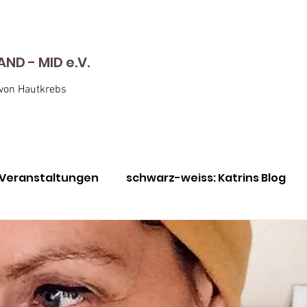
D - MID e.V.
 von Hautkrebs
Veranstaltungen
schwarz-weiss: Katrins Blog
nen
Awareness Monat Mai
Immer für euch da
utkrebs-Screening
Julie vs Bill