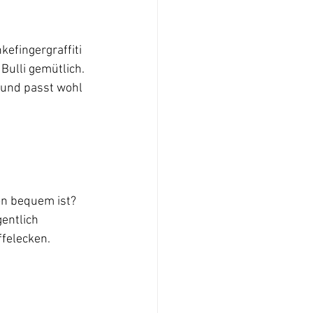
efingergraffiti 
Bulli gemütlich.
.und passt wohl 
hön bequem ist?
entlich 
ffelecken.