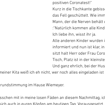
positiven Coronatest!"
Kurz in die Tischkante gebis
das Fell geschüttelt. Wie imme
Mann, der die Nerven behält 
:"Natürlich kommen alle Kind
Ich liebe ihn, wisst ihr ja.
Alle anderen Kinder wurden i
informiert und nun ist klar, i
sitzt halt Herr oder Frau Cor
Tisch, Platz ist in der kleinst
Und ganz ehrlich, bei der Hus
meiner Kita weiß ich eh nicht, wer noch alles eingeladen is
n Grundstimmung im Hause Wiemeyer.
sschen mit in meine losen Fäden an diesem Nachmittag, ich
ch auch in euren Köpfen am heutigen Tag. Vorausgesetzt, es