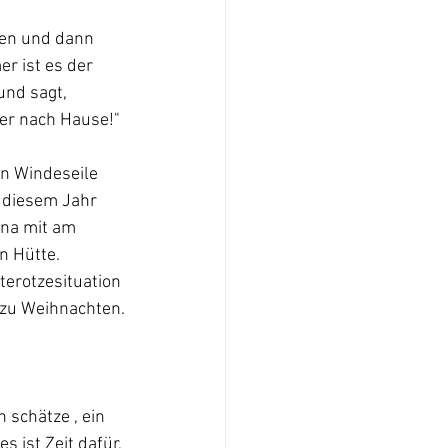
sen und dann 
r ist es der 
und sagt, 
er nach Hause!" 
n Windeseile 
n diesem Jahr 
ona mit am 
en Hütte.
terotzesituation 
t zu Weihnachten.
 schätze , ein 
 ist Zeit dafür, 