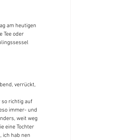
rag am heutigen 
e Tee oder 
blingssessel 
bend, verrückt, 
so richtig auf 
ieso immer- und 
nders, weit weg 
ie eine Tochter 
 ich hab nen 