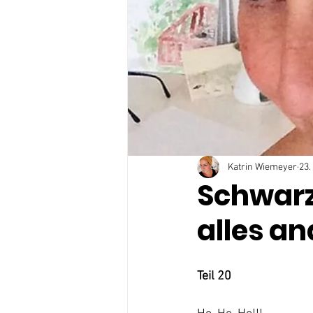
Katrin Wiemeyer
23.
Schwarz
alles an
Teil 20