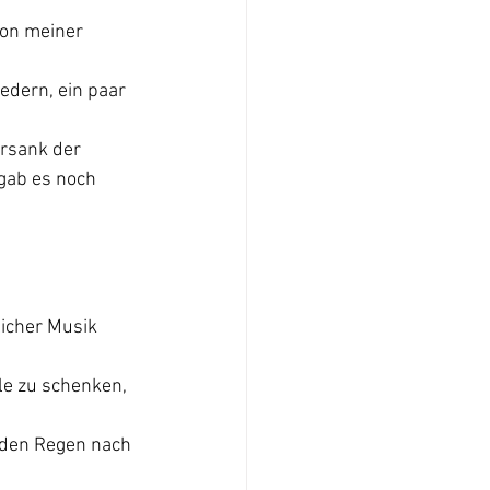
von meiner 
edern, ein paar 
rsank der 
gab es noch 
icher Musik 
le zu schenken, 
h den Regen nach 