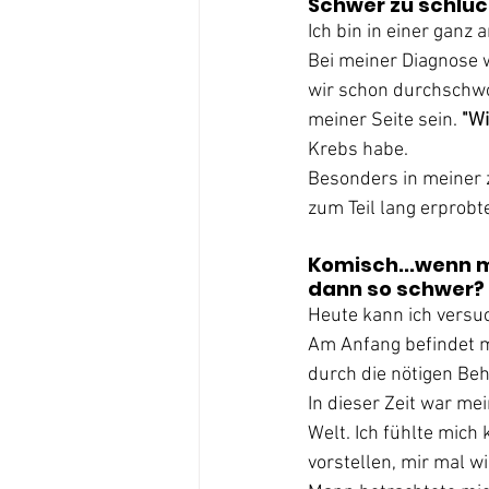
Schwer zu schluc
Ich bin in einer ganz 
Bei meiner Diagnose 
wir schon durchschwom
meiner Seite sein. 
"Wi
Krebs habe.
Besonders in meiner z
zum Teil lang erprobt
Komisch...wenn m
dann so schwer?
Heute kann ich versu
Am Anfang befindet m
durch die nötigen Be
In dieser Zeit war m
Welt. Ich fühlte mich
vorstellen, mir mal 