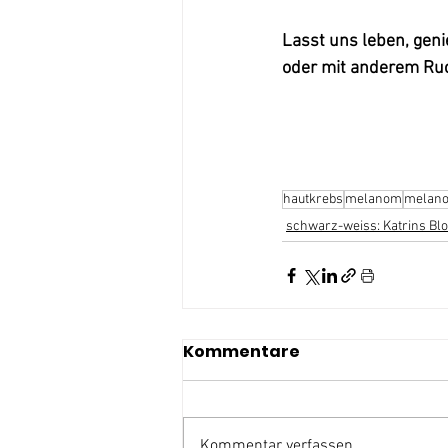
Lasst uns leben, geni
oder mit anderem Ru
hautkrebs
melanom
melano
schwarz-weiss: Katrins Bl
Kommentare
Kommentar verfassen...