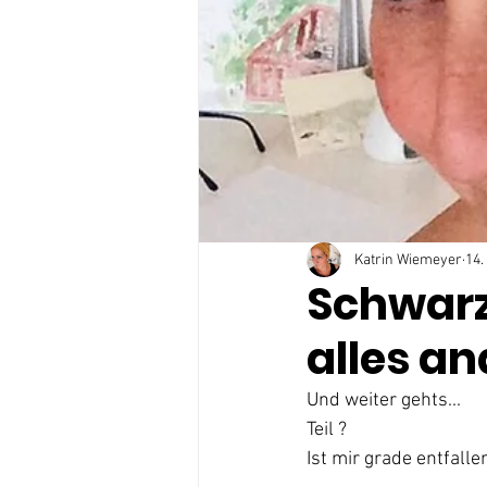
Katrin Wiemeyer
14.
Schwarz
alles an
Und weiter gehts...
Teil ?
Ist mir grade entfalle