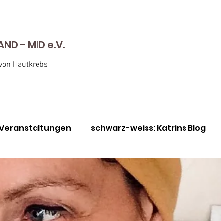
D - MID e.V.
 von Hautkrebs
Veranstaltungen
schwarz-weiss: Katrins Blog
nen
Awareness Monat Mai
Immer für euch da
utkrebs-Screening
Julie vs Bill