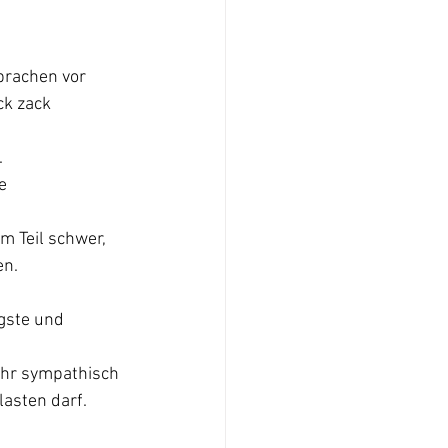
prachen vor 
k zack 
.
e 
 Teil schwer, 
en.
gste und 
ehr sympathisch 
lasten darf.