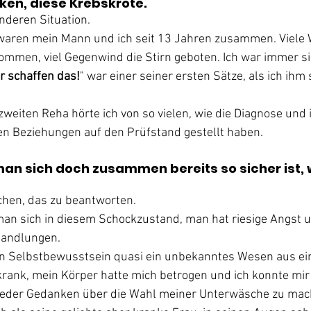
ken, diese Krebskröte.
anderen Situation.
waren mein Mann und ich seit 13 Jahren zusammen. Viele 
men, viel Gegenwind die Stirn geboten. Ich war immer sic
r schaffen das!
" war einer seiner ersten Sätze, als ich ihm 
weiten Reha hörte ich von so vielen, wie die Diagnose und i
en Beziehungen auf den Prüfstand gestellt haben.
an sich doch zusammen bereits so sicher ist, 
chen, das zu beantworten.
an sich in diesem Schockzustand, man hat riesige Angst u
handlungen.
ein Selbstbewusstsein quasi ein unbekanntes Wesen aus ei
 krank, mein Körper hatte mich betrogen und ich konnte mir 
wieder Gedanken über die Wahl meiner Unterwäsche zu mac