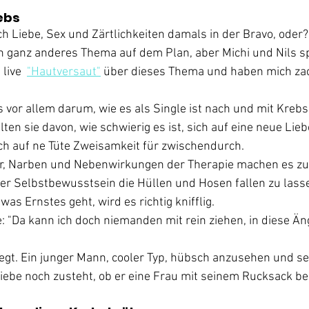
ebs
ch Liebe, Sex und Zärtlichkeiten damals in der Bravo, oder?
ein ganz anderes Thema auf dem Plan, aber Michi und Nils s
live  
"Hautversaut"
 über dieses Thema und haben mich zac
s vor allem darum, wie es als Single ist nach und mit Krebs
en sie davon, wie schwierig es ist, sich auf eine neue Lieb
ch auf ne Tüte Zweisamkeit für zwischendurch.
r, Narben und Nebenwirkungen der Therapie machen es zum
er Selbstbewusstsein die Hüllen und Hosen fallen zu lass
as Ernstes geht, wird es richtig knifflig.
: "Da kann ich doch niemanden mit rein ziehen, in diese Än
wegt. Ein junger Mann, cooler Typ, hübsch anzusehen und s
Liebe noch zusteht, ob er eine Frau mit seinem Rucksack be