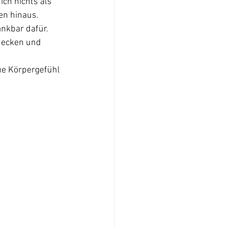
ch nichts als 
en hinaus.
ankbar dafür.
Necken und 
ue Körpergefühl 