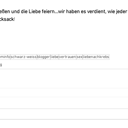
eßen und die Liebe feiern...wir haben es verdient, wie jede
cksack
!
minfo
schwarz-weiss
blogger
liebe
vertrauen
sex
liebenachkrebs
og