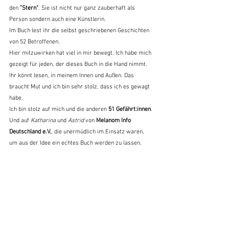
den 
"Stern"
. Sie ist nicht nur ganz zauberhaft als 
Person sondern auch eine Künstlerin. 
Im Buch lest ihr die selbst geschriebenen Geschichten 
von 52 Betroffenen.
Hier mitzuwirken hat viel in mir bewegt. Ich habe mich 
gezeigt für jeden, der dieses Buch in die Hand nimmt. 
Ihr könnt lesen, in meinem Innen und Außen. Das 
braucht Mut und ich bin sehr stolz, dass ich es gewagt 
habe.
Ich bin stolz auf mich und die anderen 
51 Gefährt:innen
.
Und auf 
Katharina
 und 
Astrid 
von 
Melanom Info 
Deutschland e.V.
, die unermüdlich im Einsatz waren, 
um aus der Idee ein echtes Buch werden zu lassen.