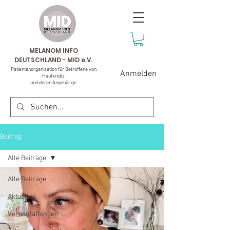
MELANOM INFO
DEUTSCHLAND - MID e.V.
Patientenorganisation für Betroffene von
Anmelden
Hautkrebs
und deren Angehörige
Beitrag
Alle Beiträge
Alle Beiträge
Aktuelles
Veranstaltungen