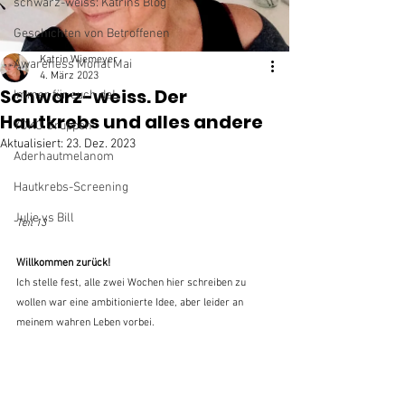
schwarz-weiss: Katrins Blog
Geschichten von Betroffenen
Katrin Wiemeyer
Awareness Monat Mai
4. März 2023
Schwarz-weiss. Der
Immer für euch da!
Hautkrebs und alles andere
YOKO Gruppen
Aktualisiert:
23. Dez. 2023
Aderhautmelanom
Hautkrebs-Screening
Julie vs Bill
Teil 13
Willkommen zurück!
Ich stelle fest, alle zwei Wochen hier schreiben zu 
wollen war eine ambitionierte Idee, aber leider an 
meinem wahren Leben vorbei.