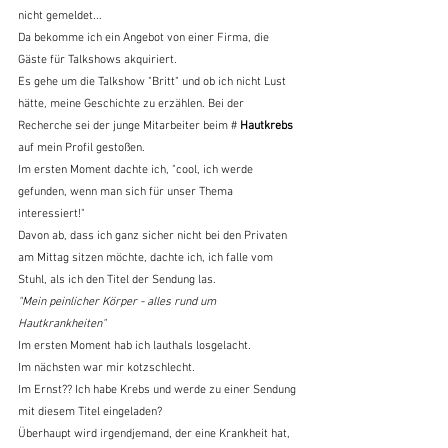
nicht gemeldet...
Da bekomme ich ein Angebot von einer Firma, die 
Gäste für Talkshows akquiriert.
Es gehe um die Talkshow "Britt" und ob ich nicht Lust 
hätte, meine Geschichte zu erzählen. Bei der 
Recherche sei der junge Mitarbeiter beim # 
Hautkrebs
auf mein Profil gestoßen. 
Im ersten Moment dachte ich, "cool, ich werde 
gefunden, wenn man sich für unser Thema 
interessiert!"
Davon ab, dass ich ganz sicher nicht bei den Privaten 
am Mittag sitzen möchte, dachte ich, ich falle vom 
Stuhl, als ich den Titel der Sendung las.
"Mein peinlicher Körper - alles rund um 
Hautkrankheiten"
Im ersten Moment hab ich lauthals losgelacht.
Im nächsten war mir kotzschlecht.
Im Ernst?? Ich habe Krebs und werde zu einer Sendung 
mit diesem Titel eingeladen?
Überhaupt wird irgendjemand, der eine Krankheit hat, 