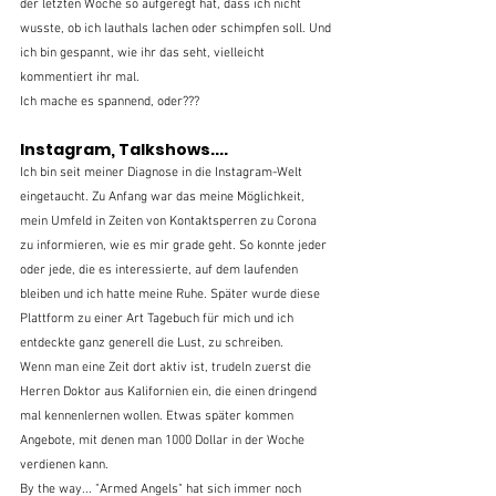
der letzten Woche so aufgeregt hat, dass ich nicht 
wusste, ob ich lauthals lachen oder schimpfen soll. Und 
ich bin gespannt, wie ihr das seht, vielleicht 
kommentiert ihr mal.
Ich mache es spannend, oder???
Instagram, Talkshows....
Ich bin seit meiner Diagnose in die Instagram-Welt 
eingetaucht. Zu Anfang war das meine Möglichkeit, 
mein Umfeld in Zeiten von Kontaktsperren zu Corona 
zu informieren, wie es mir grade geht. So konnte jeder 
oder jede, die es interessierte, auf dem laufenden 
bleiben und ich hatte meine Ruhe. Später wurde diese 
Plattform zu einer Art Tagebuch für mich und ich 
entdeckte ganz generell die Lust, zu schreiben.
Wenn man eine Zeit dort aktiv ist, trudeln zuerst die 
Herren Doktor aus Kalifornien ein, die einen dringend 
mal kennenlernen wollen. Etwas später kommen 
Angebote, mit denen man 1000 Dollar in der Woche 
verdienen kann.
By the way... "Armed Angels" hat sich immer noch 