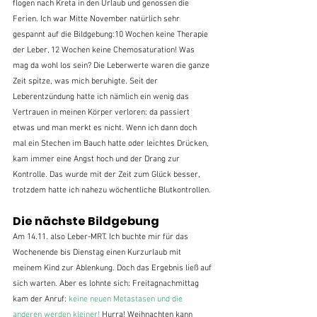
flogen nach Kreta in den Urlaub und genossen die 
Ferien. Ich war Mitte November natürlich sehr 
gespannt auf die Bildgebung:10 Wochen keine Therapie 
der Leber, 12 Wochen keine Chemosaturation! Was 
mag da wohl los sein? Die Leberwerte waren die ganze 
Zeit spitze, was mich beruhigte. Seit der 
Leberentzündung hatte ich nämlich ein wenig das 
Vertrauen in meinen Körper verloren: da passiert 
etwas und man merkt es nicht. Wenn ich dann doch 
mal ein Stechen im Bauch hatte oder leichtes Drücken, 
kam immer eine Angst hoch und der Drang zur 
Kontrolle. Das wurde mit der Zeit zum Glück besser, 
trotzdem hatte ich nahezu wöchentliche Blutkontrollen.
Die nächste Bildgebung
Am 14.11. also Leber-MRT. Ich buchte mir für das 
Wochenende bis Dienstag einen Kurzurlaub mit 
meinem Kind zur Ablenkung. Doch das Ergebnis ließ auf 
sich warten. Aber es lohnte sich: Freitagnachmittag 
kam der Anruf: 
keine neuen Metastasen und die 
anderen werden kleiner! 
Hurra! Weihnachten kann 