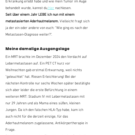
Erkrankung erlebt habe und wie mein Tumor im Auge 
behandelt wurde, kannst du
 hier
 nachlesen.
Seit über einem Jahr LEBE ich nun mit einem 
metastasierten Aderhautmelanom. 
Vielleicht fragt sich 
ja der ein oder andere von euch: "Wie ging es nach der 
Metastasen-Diagnose weiter?".
Meine damalige Ausgangslage
Ein MRT brachte im Dezember 2024 den Verdacht auf 
Lebermetastasen auf. Ein PET CT kurz vor 
Weihnachten gab erstmal Entwarnung, weil nichts 
"geleuchtet" hat. Riesen Erleichterung! Bei der 
nächsten Kontrolle nur sechs Wochen später bestätigte 
sich aber leider die erste Befürchtung in einem 
weiteren MRT: Stadium IV mit Lebermetastasen mit 
nur 29 Jahren und als Mama eines süßen, kleinen 
Jungen. Da ich den falschen HLA-Typ habe, kam ich 
auch nicht für die derzeit einzige, für das 
Aderhautmelanom zugelassene, Antikörpertherapie in 
Frage.