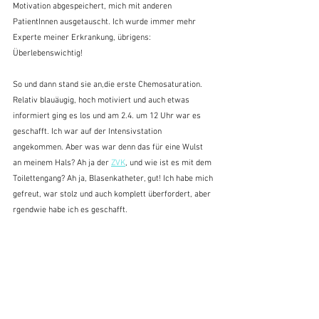
Motivation abgespeichert, mich mit anderen 
PatientInnen ausgetauscht. Ich wurde immer mehr 
Experte meiner Erkrankung, übrigens: 
Überlebenswichtig! 
So und dann stand sie an,die erste Chemosaturation. 
Relativ blauäugig, hoch motiviert und auch etwas 
informiert ging es los und am 2.4. um 12 Uhr war es 
geschafft. Ich war auf der Intensivstation 
angekommen. Aber was war denn das für eine Wulst 
an meinem Hals? Ah ja der 
ZVK
, und wie ist es mit dem 
Toilettengang? Ah ja, Blasenkatheter, gut! Ich habe mich 
gefreut, war stolz und auch komplett überfordert, aber 
rgendwie habe ich es geschafft.