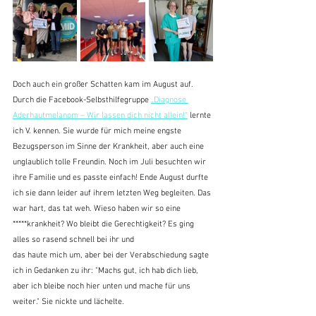
Doch auch ein großer Schatten kam im August auf. 
Durch die Facebook-Selbsthilfegruppe 
„Diagnose 
Aderhautmelanom – Wir lassen dich nicht allein!“
 lernte 
ich V. kennen. Sie wurde für mich meine engste 
Bezugsperson im Sinne der Krankheit, aber auch eine 
unglaublich tolle Freundin. Noch im Juli besuchten wir 
ihre Familie und es passte einfach! Ende August durfte 
ich sie dann leider auf ihrem letzten Weg begleiten. Das 
war hart, das tat weh. Wieso haben wir so eine 
*****krankheit? Wo bleibt die Gerechtigkeit? Es ging 
alles so rasend schnell bei ihr und
das haute mich um, aber bei der Verabschiedung sagte 
ich in Gedanken zu ihr: "Machs gut, ich hab dich lieb, 
aber ich bleibe noch hier unten und mache für uns 
weiter." Sie nickte und lächelte.