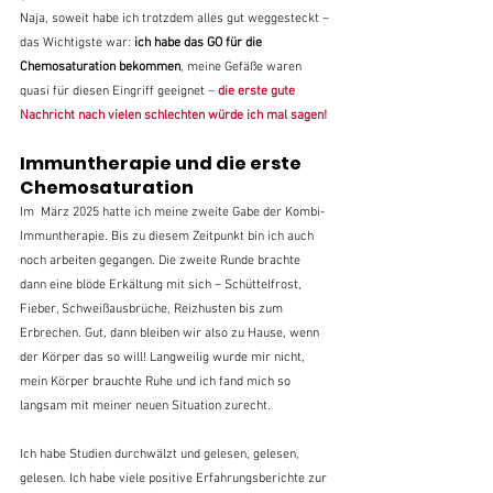
Naja, soweit habe ich trotzdem alles gut weggesteckt – 
das Wichtigste war:
 ich habe das GO für die 
Chemosaturation bekommen
, meine Gefäße waren 
quasi für diesen Eingriff geeignet – 
die erste gute 
Nachricht nach vielen schlechten würde ich mal sagen!
Immuntherapie und die erste 
Chemosaturation
Im  März 2025 hatte ich meine zweite Gabe der Kombi-
Immuntherapie. Bis zu diesem Zeitpunkt bin ich auch 
noch arbeiten gegangen. Die zweite Runde brachte 
dann eine blöde Erkältung mit sich – Schüttelfrost, 
Fieber, Schweißausbrüche, Reizhusten bis zum 
Erbrechen. Gut, dann bleiben wir also zu Hause, wenn 
der Körper das so will! Langweilig wurde mir nicht, 
mein Körper brauchte Ruhe und ich fand mich so 
langsam mit meiner neuen Situation zurecht. 
Ich habe Studien durchwälzt und gelesen, gelesen, 
gelesen. Ich habe viele positive Erfahrungsberichte zur 