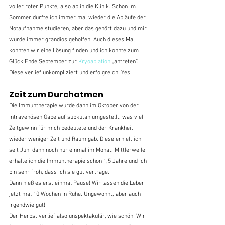
voller roter Punkte, also ab in die Klinik. Schon im 
Sommer durfte ich immer mal wieder die Abläufe der 
Notaufnahme studieren, aber das gehört dazu und mir 
wurde immer grandios geholfen. Auch dieses Mal 
konnten wir eine Lösung finden und ich konnte zum 
Glück Ende September zur 
Kryoablation
 „antreten“. 
Diese verlief unkompliziert und erfolgreich. Yes! 
Zeit zum Durchatmen
Die Immuntherapie wurde dann im Oktober von der 
intravenösen Gabe auf subkutan umgestellt, was viel 
Zeitgewinn für mich bedeutete und der Krankheit 
wieder weniger Zeit und Raum gab. Diese erhielt ich 
seit Juni dann noch nur einmal im Monat. Mittlerweile 
erhalte ich die Immuntherapie schon 1,5 Jahre und ich 
bin sehr froh, dass ich sie gut vertrage. 
Dann hieß es erst einmal Pause! Wir lassen die Leber 
jetzt mal 10 Wochen in Ruhe. Ungewohnt, aber auch 
irgendwie gut! 
Der Herbst verlief also unspektakulär, wie schön! Wir 