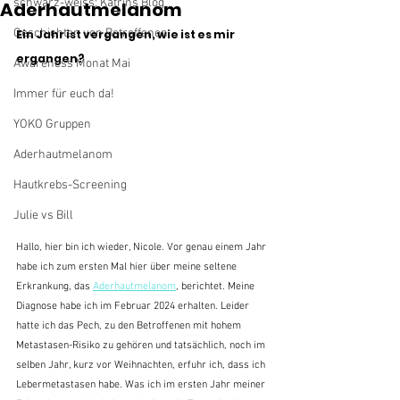
schwarz-weiss: Katrins Blog
Aderhautmelanom
Geschichten von Betroffenen
Ein Jahr ist vergangen, wie ist es mir 
ergangen?
Awareness Monat Mai
Immer für euch da!
YOKO Gruppen
Aderhautmelanom
Hautkrebs-Screening
Julie vs Bill
Hallo, hier bin ich wieder, Nicole. Vor genau einem Jahr 
habe ich zum ersten Mal hier über meine seltene 
Erkrankung, das 
Aderhautmelanom
, berichtet. Meine 
Diagnose habe ich im Februar 2024 erhalten. Leider 
hatte ich das Pech, zu den Betroffenen mit hohem 
Metastasen-Risiko zu gehören und tatsächlich, noch im 
selben Jahr, kurz vor Weihnachten, erfuhr ich, dass ich 
Lebermetastasen habe. Was ich im ersten Jahr meiner 