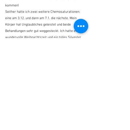
kommen! 
Seither hatte ich zwei weitere Chemosaturationen: 
eine am 3.12. und dann am 7.1. die nächste. Mein 
Körper hat Unglaubliches geleistet und beide 
Behandlungen sehr gut weggesteckt. Ich hatte eine 
wundervolle Weihnachtszeit und ein tolles Silvester, 
man könnte fast sagen, ein 
Normales
. Es war nicht 
emotional, es war einfach nur schön. Ich muss auch 
ehrlich sagen, dass seit langer Zeit keine Tränen mehr 
fließen. Nicht, weil ich nicht weiß, was auf mich 
zukommen kann, sondern weil ich mich dafür 
entschieden habe
 im Moment zu leben
 und positiv zu 
denken. Ich habe auch eine tolle Psychoonkologin, die 
ganz stolz auf meine Entwicklung ist und ich bin es 
auch. 
Ein Jahr "Leben mit Metastasen"
Nun durfte ich also schon Metastasengeburtstag feiern 
und darf das hoffentlich noch viele weitere Male! Ich 
glaube ganz fest dran, bin aber auch realistisch. Der 