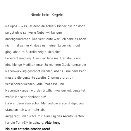
Nicole beim Kegeln
Na upps – was lief denn da schief? Bisher bin ich doch 
so gut ohne schwere Nebenwirkungen 
durchgekommen. Das verrückte war: ich habe es noch 
nicht mal gemerkt, dass es meiner Leber nicht gut 
ging, aber im Blutbild zeigte sich eine 
Leberentzündung. Also vier Tage ins Krankhaus und 
eine Menge Medikamente! Zu meinem Glück konnte die 
Nebenwirkung gestoppt werden, aber zu meinem Pech 
musste die geplante zweite  Chemosaturation 
verschoben werden.  Alle Prozesse und 
Nebenwirkungen wurden ärztlich wundervoll begleitet, 
wofür ich sehr dankbar bin!
Da war dann also schon Mai und die erste Bildgebung 
stand an. Ich war mehr als
aufgeregt und buchte mir zum Tag des Anrufs Karten 
für die Turn-EM in Leipzig. 
Ablenkung 
bis zum entscheidenden Anruf
. 