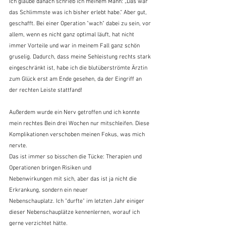
Ich glaube danach schrieb ich meinem Mann: „Das war 
das Schlimmste was ich bisher erlebt habe.“ Aber gut, 
geschafft. Bei einer Operation "wach" dabei zu sein, vor 
allem, wenn es nicht ganz optimal läuft, hat nicht 
immer Vorteile und war in meinem Fall ganz schön 
gruselig. Dadurch, dass meine Sehleistung rechts stark 
eingeschränkt ist, habe ich die blutüberströmte Ärztin 
zum Glück erst am Ende gesehen, da der Eingriff an 
der rechten Leiste stattfand! 
Außerdem wurde ein Nerv getroffen und ich konnte 
mein rechtes Bein drei Wochen nur mitschleifen. Diese 
Komplikationen verschoben meinen Fokus, was mich 
nervte.
Das ist immer so bisschen die Tücke: Therapien und 
Operationen bringen Risiken und
Nebenwirkungen mit sich, aber das ist ja nicht die 
Erkrankung, sondern ein neuer
Nebenschauplatz. Ich "durfte" im letzten Jahr einiger 
dieser Nebenschauplätze kennenlernen, worauf ich 
gerne verzichtet hätte.