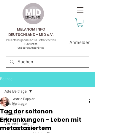
MELANOM INFO
DEUTSCHLAND - MID e.V.
Patientenorganisation für Betroffene von
Anmelden
Hautkrebs
und deren Angehörige
Beitrag
Alle Beiträge
Astrid Doppler
Alle Beiträge
28. Feb.
Tag der seltenen
Aktuelles
Erkrankungen - Leben mit
Veranstaltungen
metastasiertem