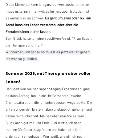
Diese Momente kann ich ganz schwer aushalten, man 
muss es lernen, man will es lernen, aber trotzdem ist 
es einfach so so schwer. 
Es geht um alles oder nix, ein 
Anruf kann das Leben zerstören, oder aber die 
Freudentränen laufen lassen.
Zum Glück hatte ich einen positiven Anruf: "Frau Sauer, 
die Therapie spricht an!" 
Wunderbar, und genau so musst es jetzt weiter gehen. 
Ich war so glücklich!
Sommer 2025, mit Therapien aber voller 
Leben!
Beflügelt von meinen super Staging-Ergebnissen, ging 
es dann Anfang Juni in die „heißersehnte“ zweite 
Chemosaturation, die ich schon besser wegsteckte. Die 
Erfahrungen der Ersten haben unglaublich geholfen und 
gaben mir Sicherheit. Meine Leber machte es zum 
Glück auch gut mit und Ende Juni durfte ich dann 
meinen 30. Geburtstag feiern und habe natürlich 
ordentlich reingehauen. Wer weiß, wie oft ich noch 