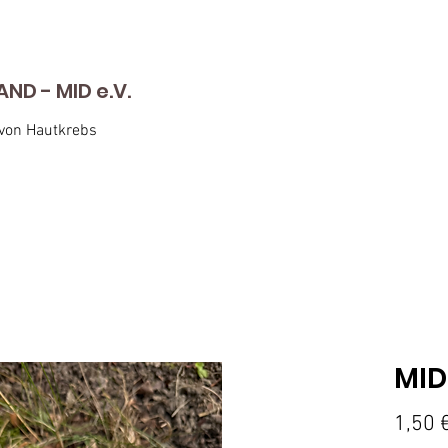
D - MID e.V.
 von Hautkrebs
MID
1,50 