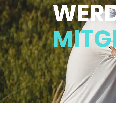
WER
MITG