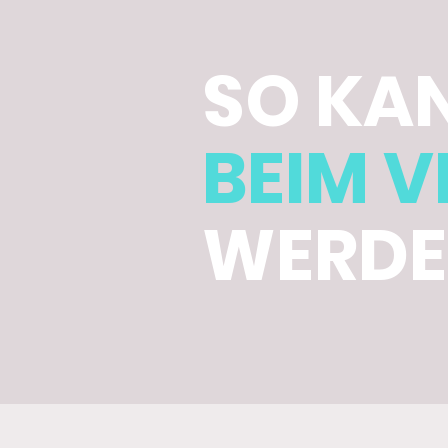
SO KA
BEIM V
WERDE