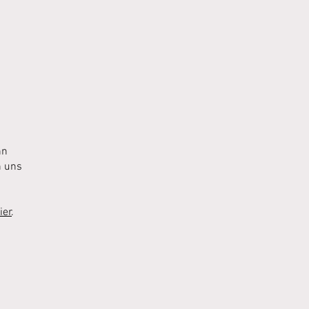
hn
n uns
ier
.