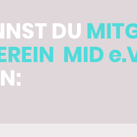
NNST DU
MITG
EREIN MID e.V
N: